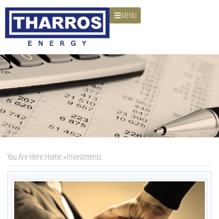
MENU
You Are Here:
Home »
Investments