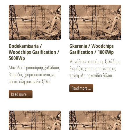
Dodekamisaria /
Gkerenia / Woodchips
Woodchips Gasification /
Gasification / 100KWp
500KWp
Μονάδα αεριοποίησης ξυλώδους
Μονάδα αεριοποίησης ξυλώδους
βιομάζας, χρησιμοποιώντας ως
βιομάζας, χρησιμοποιώντας ως
πρώτη ύλη ροκανίδια ξύλου
πρώτη ύλη ροκανίδια ξύλου
Read more ...
Read more ...