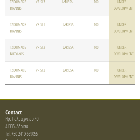
TZIOUMAKIS
VRISI 3
LARISSA
100
UNDER
IOANNIS
DEVELOPMENT
TZIOUMAKIS
VRISI 1
LARISSA
100
UNDER
IOANNIS
DEVELOPMENT
TZIOUMAKIS
VRISI 2
LARISSA
100
UNDER
NIKOLAOS
DEVELOPMENT
TZIOUMAKIS
VRISI 3
LARISSA
100
UNDER
IOANNIS
DEVELOPMENT
Contact
Ηρ. Πολυτεχνείου 40
41335, Λάρισα
Tel. +30 2410 669055