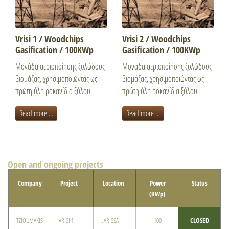
Vrisi 1 / Woodchips
Vrisi 2 / Woodchips
Gasification / 100KWp
Gasification / 100KWp
Μονάδα αεριοποίησης ξυλώδους
Μονάδα αεριοποίησης ξυλώδους
βιομάζας, χρησιμοποιώντας ως
βιομάζας, χρησιμοποιώντας ως
πρώτη ύλη ροκανίδια ξύλου
πρώτη ύλη ροκανίδια ξύλου
Read more ...
Read more ...
Open and ongoing projects
Company
Project
Location
Power
Status
(KWp)
TZIOUMAKIS
VRISI 1
LARISSA
100
CLOSED