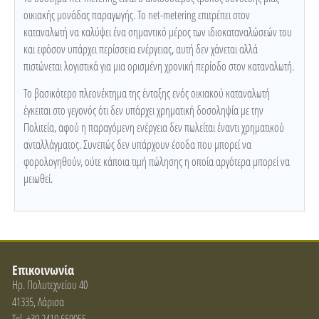
οικιακής μονάδας παραγωγής. Το net-metering επιτρέπει στον
καταναλωτή να καλύψει ένα σημαντικό μέρος των ιδιοκαταναλώσεών του
και εφόσον υπάρχει περίσσεια ενέργειας, αυτή δεν χάνεται αλλά
πιστώνεται λογιστικά για μια ορισμένη χρονική περίοδο στον καταναλωτή.
To βασικότερο πλεονέκτημα της ένταξης ενός οικιακού καταναλωτή
έγκειται στο γεγονός ότι δεν υπάρχει χρηματική δοσοληψία με την
Πολιτεία, αφού η παραγόμενη ενέργεια δεν πωλείται έναντι χρηματικού
ανταλλάγματος. Συνεπώς δεν υπάρχουν έσοδα που μπορεί να
φορολογηθούν, ούτε κάποια τιμή πώλησης η οποία αργότερα μπορεί να
μειωθεί.
Επικοινωνία
Ηρ. Πολυτεχνείου 40
41335, Λάρισα
Tel. +30 2410 669055