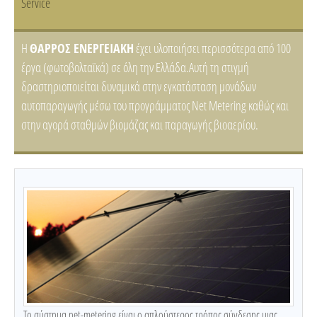
Service
H
ΘΑΡΡΟΣ ΕΝΕΡΓΕΙΑΚΗ
έχει υλοποιήσει περισσότερα από 100
έργα (φωτοβολταϊκά) σε όλη την Ελλάδα.Αυτή τη στιγμή
δραστηριοποιείται δυναμικά στην εγκατάσταση μονάδων
αυτοπαραγωγής μέσω του προγράμματος Net Metering καθώς και
στην αγορά σταθμών βιομάζας και παραγωγής βιοαερίου.
Το σύστημα net-metering είναι ο απλούστερος τρόπος σύνδεσης μιας