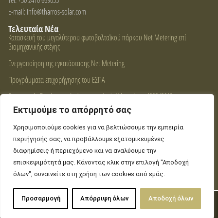
E-mail: info@tharros-solar.com
Τελευταία Νέα
Κατασκευή του μεγαλύτερου φωτοβολταϊκού πάρκου Net Metering επί
βιομηχανικής στέγης
Ενεργοποίηση της εγκατάστασης Net Metering
Προγράμματα επιχορήγησης του ΕΣΠΑ
Ενεργειακός Συμψηφισμός (net metering). Νέος νόμος 4203/2013
Η φιλοσοφία μας
Εκτιμούμε το απόρρητό σας
Για ένα μακροχρόνιο προσοδοφόρο επενδυτικό αποτέλεσμα στις Ανανεώσιμες
Πηγές Ενέργειας (ΑΠΕ), είναι καθοριστική η πολυετής εμπειρία των υπευθύνων
Χρησιμοποιούμε cookies για να βελτιώσουμε την εμπειρία
υλοποίησης έργου στην αποτελεσματική διαχείριση και στην υλοποίηση
περιήγησής σας, να προβάλλουμε εξατομικευμένες
ενεργειακών έργων και επενδύσεων.
διαφημίσεις ή περιεχόμενο και να αναλύουμε την
Αυτό εγγυάται η ΘΑΡΡΟΣ ΕΝΕΡΓΕΙΑΚΗ!
επισκεψιμότητά μας. Κάνοντας κλικ στην επιλογή "Αποδοχή
όλων", συναινείτε στη χρήση των cookies από εμάς.
Προσαρμογή
Απόρριψη όλων
Αποδοχή όλων
Copyright © 2026 THARROS Energy. Hosted by
Pasteque