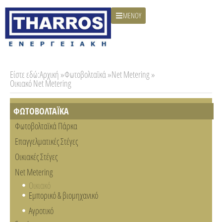
ΜΕΝΟΥ
Είστε εδώ:
Αρχική »
Φωτοβολταϊκά »
Net Metering »
Οικιακό Net Metering
ΦΩΤΟΒΟΛΤΑΪΚΑ
Φωτοβολταϊκά Πάρκα
Επαγγελματικές Στέγες
Οικιακές Στέγες
Net Metering
Οικιακό
Εμπορικό & βιομηχανικό
Αγροτικό