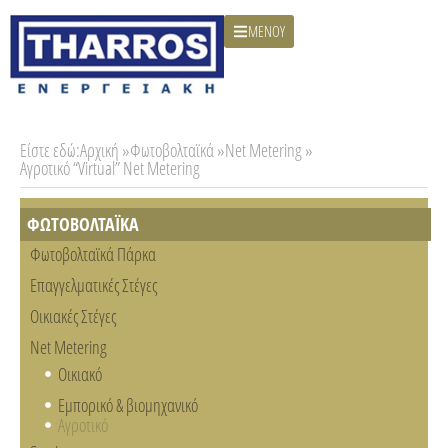
ΜΕΝΟΥ
Είστε εδώ:
Αρχική »
Φωτοβολταϊκά »
Net Metering »
Αγροτικό “Virtual” Net Metering
ΦΩΤΟΒΟΛΤΑΪΚΑ
Φωτοβολταϊκά Πάρκα
Επαγγελματικές Στέγες
Οικιακές Στέγες
Net Metering
Οικιακό
Εμπορικό & βιομηχανικό
Αγροτικό