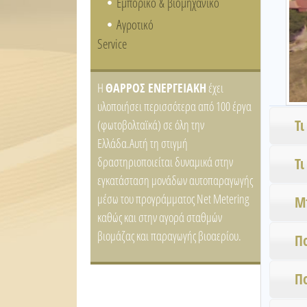
Εμπορικό & βιομηχανικό
Αγροτικό
Service
H
ΘΑΡΡΟΣ ΕΝΕΡΓΕΙΑΚΗ
έχει
υλοποιήσει περισσότερα από 100 έργα
Τι
(φωτοβολταϊκά) σε όλη την
Ελλάδα.Αυτή τη στιγμή
δραστηριοποιείται δυναμικά στην
Τι
εγκατάσταση μονάδων αυτοπαραγωγής
μέσω του προγράμματος Net Metering
Μ
καθώς και στην αγορά σταθμών
βιομάζας και παραγωγής βιοαερίου.
Π
Π