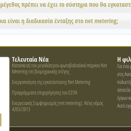
 μέγεθος πρέπει να έχει το σύστημα που θα εγκατασ
ια είναι η διαδικασία ένταξης στο net metering;
Τελευταία Νέα
Η φι
Κατασκευή του μεγαλύτερου φωτοβολταϊκού πάρκου Net
Για ένα
Metering επί βιομηχανικής στέγης
στις Αν
Ενεργοποίηση της εγκατάστασης Net Metering
πολυετή
αποτελε
Προγράμματα επιχορήγησης του ΕΣΠΑ
έργων κ
Ενεργειακός Συμψηφισμός (net metering). Νέος νόμος
Αυτό εγ
4203/2013