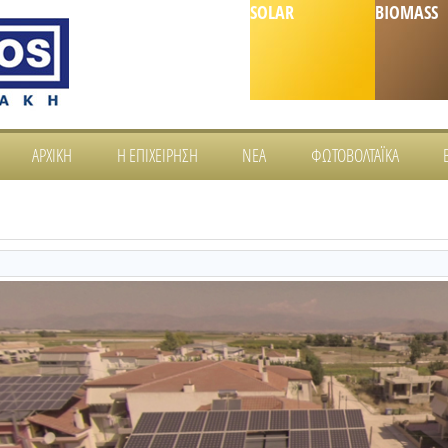
SOLAR
BIOMASS
ΑΡΧΙΚΉ
Η ΕΠΙΧΕΊΡΗΣΗ
ΝΈΑ
ΦΩΤΟΒΟΛΤΑΪΚΆ