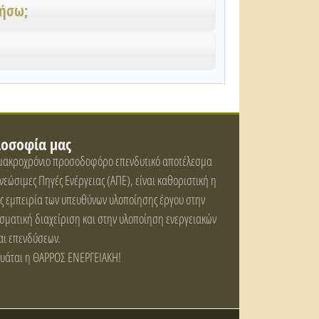
τήσω;
λοσοφία μας
 μακροχρόνιο προσοδοφόρο επενδυτικό αποτέλεσμα
ανεώσιμες Πηγές Ενέργειας (ΑΠΕ), είναι καθοριστική η
ς εμπειρία των υπευθύνων υλοποίησης έργου στην
σματική διαχείριση και στην υλοποίηση ενεργειακών
αι επενδύσεων.
γυάται η ΘΑΡΡΟΣ ΕΝΕΡΓΕΙΑΚΗ!