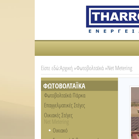
Είστε εδώ:
Αρχική »
Φωτοβολταϊκά »
Net Metering
ΦΩΤΟΒΟΛΤΑΪΚΑ
Φωτοβολταϊκά Πάρκα
Επαγγελματικές Στέγες
Οικιακές Στέγες
Net Metering
Οικιακό