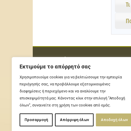
Τι
Πο
Επικοινωνία
Ηρ. Πολυτεχνείου 40
Εκτιμούμε το απόρρητό σας
41335, Λάρισα
Χρησιμοποιούμε cookies για να βελτιώσουμε την εμπειρία
Tel. +30 2410 669055
περιήγησής σας, να προβάλλουμε εξατομικευμένες
E-mail: info@tharros-solar.com
διαφημίσεις ή περιεχόμενο και να αναλύουμε την
επισκεψιμότητά μας. Κάνοντας κλικ στην επιλογή "Αποδοχή
όλων", συναινείτε στη χρήση των cookies από εμάς.
Προσαρμογή
Απόρριψη όλων
Αποδοχή όλων