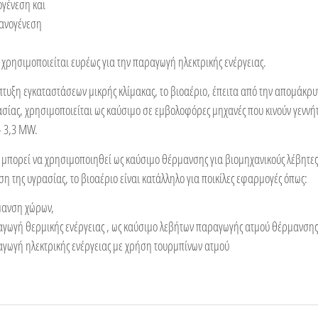
ογένεση και
ανογένεση
 χρησιμοποιείται ευρέως για την παραγωγή ηλεκτρικής ενέργειας.
άπτυξη εγκαταστάσεων μικρής κλίμακας, το βιοαέριο, έπειτα από την απομάκρ
ασίας, χρησιμοποιείται ως καύσιμο σε εμβολοφόρες μηχανές που κινούν γενν
– 3,3 MW.
ο μπορεί να χρησιμοποιηθεί ως καύσιμο θέρμανσης για βιομηχανικούς λέβητες
 της υγρασίας, το βιοαέριο είναι κατάλληλο για ποικίλες εφαρμογές όπως:
μανση χώρων,
γωγή θερμικής ενέργειας , ως καύσιμο λεβήτων παραγωγής ατμού θέρμανσης
γωγή ηλεκτρικής ενέργειας με χρήση τουρμπίνων ατμού