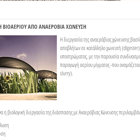
Η ΒΙΟΑΕΡΙΟΥ ΑΠΟ ΑΝΑΕΡΟΒΙΑ ΧΩΝΕΥΣΗ
Η διεργασία της αναερόβιας χώνευσης βασίζ
αποβλήτων σε κατάλληλο χωνευτή (digester)
υποστρώµατος, µε την παρουσία συνδυασµο
παραγωγή αερίου µίγµατος -που ονοµάζεται 
slurry).
να η βιολογική διεργασία της διάσπασης µε Αναερόβιας Χώνευσης περιλαμβάν
όλυση
ωση