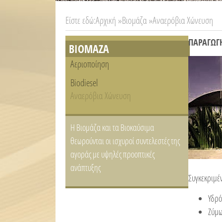
Είστε εδώ:
Αρχική »
Βιομάζα »
Αναερόβια Χώνευση
ΠΑΡΑΓΩΓ
ΒΙΟΜΑΖΑ
Αεριοποίηση
Biodiesel
Αναερόβια Χώνευση
Η Βιομάζα και τα Βιοκαύσιμα
θεωρούνται οι ισχυροί συντελεστές της
αγοράς με υψηλές προοπτικές
ανάπτυξης
Συγκεκριμέ
Υδρ
Ζύµ