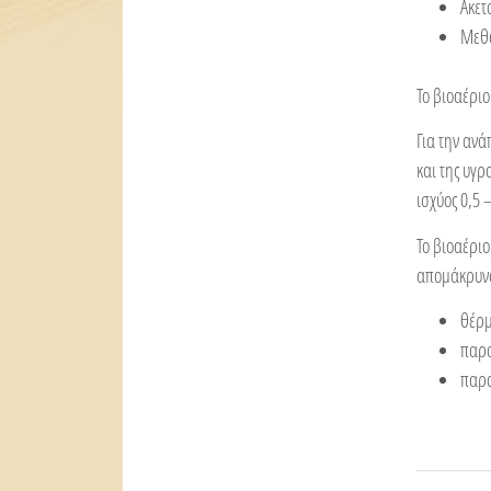
Ακετ
Μεθ
Το βιοαέριο
Για την αν
και της υγρ
ισχύος 0,5 
Το βιοαέρι
απομάκρυνση
θέρ
παρα
παρα