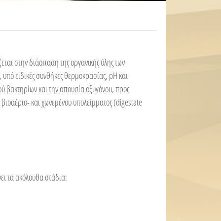
εται στην διάσπαση της οργανικής ύλης των
, υπό ειδικές συνθήκες θερµοκρασίας, pH και
ύ βακτηρίων και την απουσία οξυγόνου, προς
βιοαέριο- και χωνεµένου υπολείµµατος (digestate
ει τα ακόλουθα στάδια: