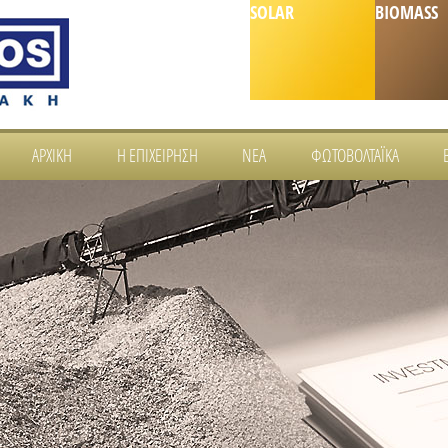
SOLAR
BIOMASS
ΑΡΧΙΚΉ
Η ΕΠΙΧΕΊΡΗΣΗ
ΝΈΑ
ΦΩΤΟΒΟΛΤΑΪΚΆ