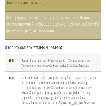
Γιατί να επενδύσετε σε εμάς
Η Επιχείρηση συνδυάζει την πολυετή τεχνογνωσία σε θέματα
ανανεώσιμων πηγών ενέργειας, τις τεχνικές πτυχές των μονάδων ΑΠΕ
με την οικονομοτεχνική συνιστώσα.
ΙΣΤΟΡΙΚΟ ΟΜΙΛΟΥ ΕΤΑΙΡΙΩΝ “ΘΑΡΡΟΣ”
1964
Έναρξη δραστηριότητας Μηχανουργείου – Σιδηρουργείου στον
Τύρναβο από τους αδελφούς Κωνσταντίνο & Νικόλαο Τζιουμάκη
1968
Ιδρύεται η πρώτη από τις εταιρείες του Ομίλου, η ΘΑΡΡΟΣ Α.Ε., ως μια
μεταποιητική – κατασκευαστική εταιρία προϊόντων στερέωσης.
Η εταιρία εδραιώνεται στην ελληνική επικράτεια αξιοποιώντας τον
ολιγοπωλιακό χαρακτήρα της αγοράς την εποχή εκείνη. Γίνεται η
κορυφαία εταιρία παραγωγής ειδικών προϊόντων στερεώσεως.
Παράλληλα, αναπτύσσει δίκτυο πωλήσεων στις χώρες των Βαλκανίων