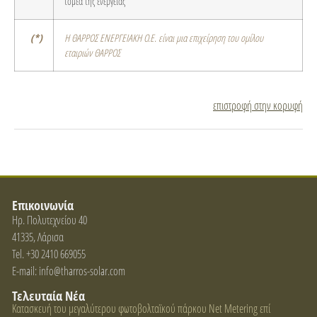
τομέα της ενέργειας
(*)
Η ΘΑΡΡΟΣ ΕΝΕΡΓΕΙΑΚΗ Ο.Ε. είναι μια επιχείρηση του ομίλου
εταιριών ΘΑΡΡΟΣ
επιστροφή στην κορυφή
Επικοινωνία
Ηρ. Πολυτεχνείου 40
41335, Λάρισα
Tel. +30 2410 669055
E-mail: info@tharros-solar.com
Τελευταία Νέα
Κατασκευή του μεγαλύτερου φωτοβολταϊκού πάρκου Net Metering επί