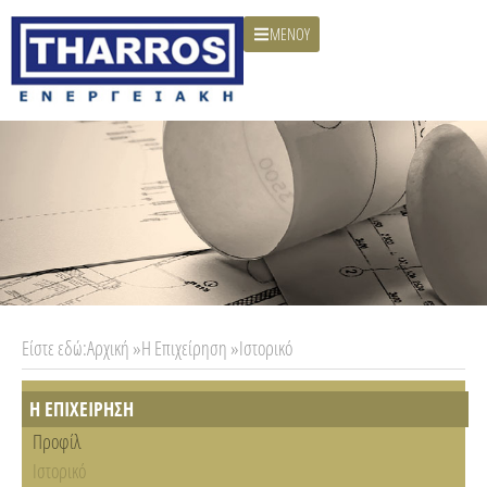
ΜΕΝΟΥ
Είστε εδώ:
Αρχική »
Η Επιχείρηση »
Ιστορικό
Η ΕΠΙΧΕΙΡΗΣΗ
Προφίλ
Ιστορικό