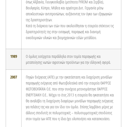
όπως Αλβανία, Γιουγκοσλαβία (μετέπειτα FYROM και Σερβία),
Βουλγαρία, Κύπρο, Μάλτα και αργότερα Δυτ. Γερμανία μέσω
αποκλειστικών αντιπροσώπων, αυξάνοντας τον όγκο των εξαγωγικών
της δραστηριοτήτων.
Κατά τη διάρκεια των ετών που ακολούθησαν η εταιρεία επέκτεινε τις
δραστηριότητές της στην εισαγωγή, παραγωγή και διανομή
οικοδομικών υλικών και βιομηχανικών ειδών μετάλλου.
1989
Ο όμιλος εισέρχεται παράλληλα στον τομέα παραγωγής και
μεταποίησης νωπών αγροτικών προϊόντων για την ελληνική αγορά.
2007
Πηγών Ενέργειας (ΑΠΕ) με την εγκατάσταση και διαχείριση μονάδων
παραγωγής ενέργειας από Φωτοβολταϊκά από την εταιρεία ΘΑΡΡΟΣ
ΦΩΤΟΒΟΛΤΑΪΚΑ Ο.Ε. που στην συνέχεια μετονομάστηκε ΘΑΡΡΟΣ
ΕΝΕΡΓΕΙΑΚΗ Ο.Ε.. Μέχρι το έτος 2013 η εταιρεία θα εγκαταστήσει και
θα αναλάβει τη διαχείριση διαφόρων μονάδων παραγωγής ενέργειας
για πελάτες της και για τον ίδιο τον όμιλο. Επίσης λαμβάνει μέρος με
άλλους επενδυτές σε πολυμετοχικές – πολυσυμμετοχικές επενδύσεις
στον τομέα των ΑΠΕ που η ίδια έχει υλοποιήσει και κατασκευάσει.