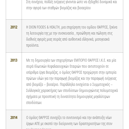
Στη συνέχεια, πολλές ενέργειες γίνονται ώστε να εξελιχθεί δυναμικά και
στην αγορά των σταθμών βιομάζας και βιοαερίου
2012
Η DION FOODS & HEALTH, μια επιχείρηση του ομίλου ΘΑΡΡΟΣ, ξεκίνα
τη λειτουργία της με την συσκευασία , προώθηση και πώληση στις
διεθνείς αγορές μιας σειράς από αυθεντικά ελληνικά, μεσογειακά
προϊόντα.
2013
Με τη δημιουργία των επιχειρήσεων ΕΜΠΟΡΙΟ ΘΑΡΡΟΣ Ι.Κ.Ε. και μία
σειρά Ιδιωτικών Κεφαλαιουχικών Εταιριών που αντιστοιχούν σε
ισάριθμα έργα Βιομάζας, ο όμιλος ΘΑΡΡΟΣ προχώρησε στην εμπορία
πρώτων υλών για την παραγωγή βιομάζας και την παραγωγή ενέργειας
από βιομάζα – βιοαέριο. Παράλληλα ενισχύεται ο Συμμετοχικός –
Συλλογικός χαρακτήρας των επενδύσεων δημιουργώντας πολυμετοχικά
σχήματα με προοπτική τη δυνατότητα δημιουργίας μεγαλύτερων
επενδύσεων.
2014
Ο όμιλος ΘΑΡΡΟΣ συνεχίζει το συντονισμό και την ανάπτυξη νέων
έργων ΑΠΕ με σκοπό την διεύρυνση των δραστηριοτήτων της στον